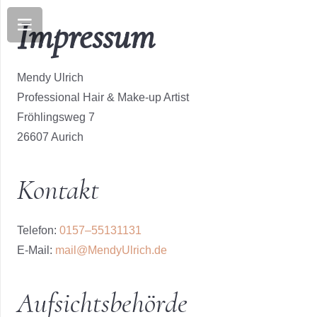
Impres­sum
Men­dy Ulrich
Pro­fes­sio­nal Hair & Make-up Artist
Fröh­lings­weg 7
26607 Aurich
Kon­takt
Tele­fon:
0157–55131131
E‑Mail:
mail@MendyUlrich.de
Auf­sichts­be­hör­de