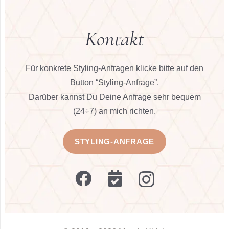
Kon­takt
Für kon­kre­te Sty­ling-Anfra­gen kli­cke bit­te auf den
But­ton “Sty­ling-Anfra­ge”.
Dar­über kannst Du Dei­ne Anfra­ge sehr bequem
(24÷7) an mich rich­ten.
STYLING-ANFRAGE