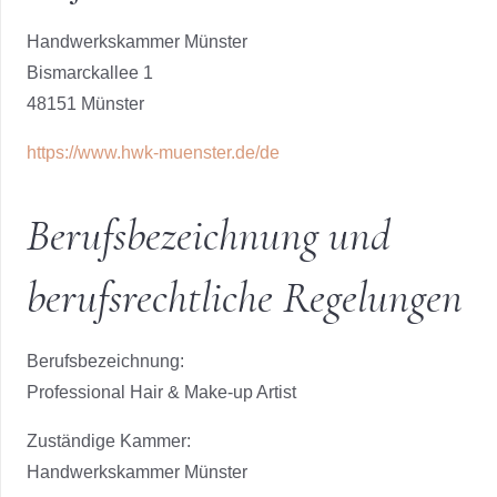
Hand­werks­kam­mer Müns­ter
Bis­marck­al­lee 1
48151 Müns­ter
https://www.hwk-muenster.de/de
Berufs­be­zeich­nung und
berufs­recht­li­che Rege­lun­gen
Berufs­be­zeich­nung:
Pro­fes­sio­nal Hair & Make-up Artist
Zustän­di­ge Kam­mer:
Hand­werks­kam­mer Müns­ter