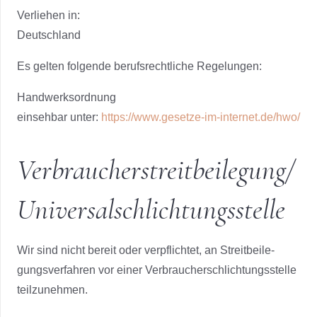
Ver­lie­hen in:
Deutsch­land
Es gel­ten fol­gen­de berufs­recht­li­che Rege­lun­gen:
Hand­werks­ord­nung
ein­seh­bar unter:
https://www.gesetze-im-internet.de/hwo/
Verbraucher­streit­beilegung/
Universal­schlichtungs­stelle
Wir sind nicht bereit oder ver­pflich­tet, an Streit­bei­le­
gungs­ver­fah­ren vor einer Ver­brau­cher­schlich­tungs­stel­le
teil­zu­neh­men.